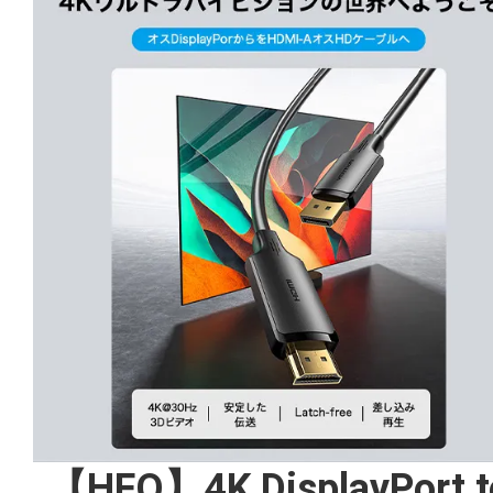
【HFO】4K DisplayPort t