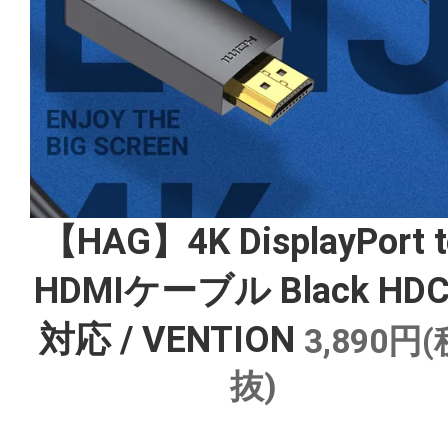
【HAG】4K DisplayPort t
HDMIケーブル Black HD
対応 / VENTION
3,890円(
抜)