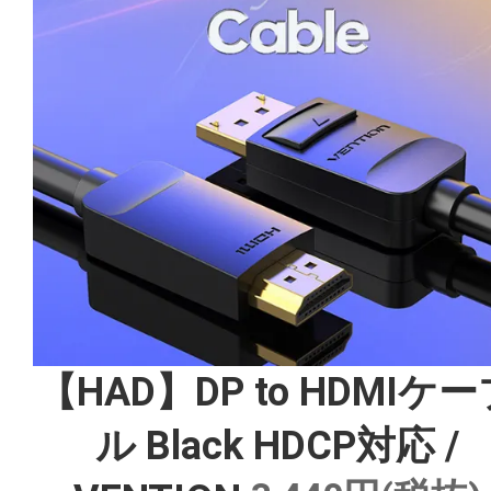
【HAD】DP to HDMIケ
ル Black HDCP対応 /