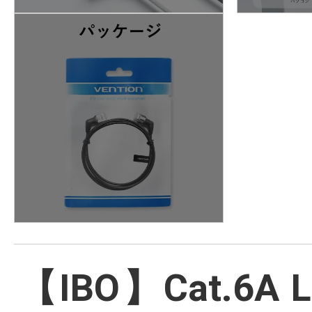
【IBO】Cat.6A